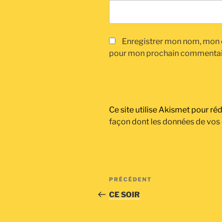
Enregistrer mon nom, mon e
pour mon prochain commentai
Ce site utilise Akismet pour réd
façon dont les données de vos
Navigation
Article
PRÉCÉDENT
de
précédent
CE SOIR
l’article