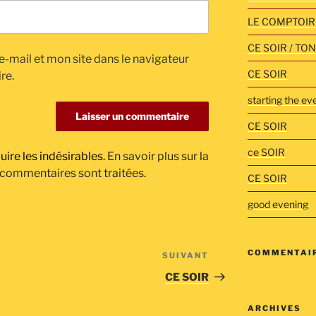
LE COMPTOIR
CE SOIR / TO
-mail et mon site dans le navigateur
CE SOIR
re.
starting the e
CE SOIR
ce SOIR
uire les indésirables.
En savoir plus sur la
 commentaires sont traitées
.
CE SOIR
good evening
COMMENTAIR
SUIVANT
Article
suivant
CE SOIR
ARCHIVES