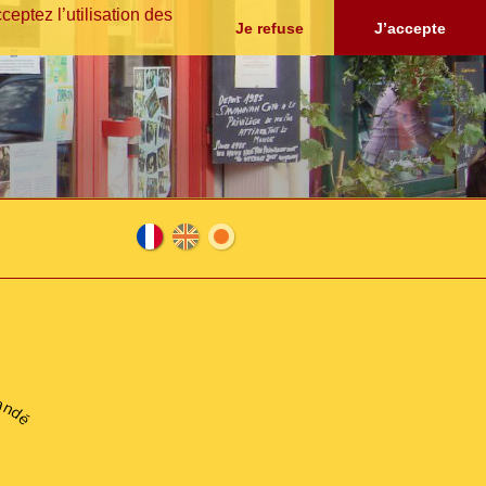
eptez l’utilisation des
Je refuse
J’accepte
Fra
En
日
nça
glis
本
andé