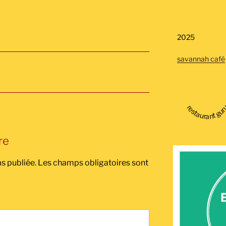
2025
savannah café
restaurant gu
re
s publiée.
Les champs obligatoires sont