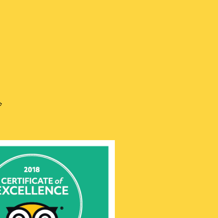
is
h
語
ru