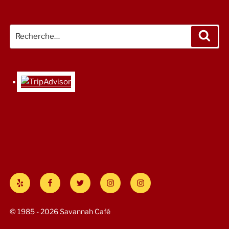
Recherche
Rech
pour
:
Yelp
Facebook
Twitter
Instagram
#Savannah
Cafe
© 1985 - 2026 Savannah Café