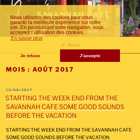
Aller
Fr
En
日
au
SAVANNAH CAFÉ
Nous utilisons des cookies pour vous
contenu
garantir la meilleure expérience sur notre
Cuisine inventive de la méditerranée
principal
site. En poursuivant votre navigation, vous
acceptez l’utilisation des cookies.
an
gli
本
En savoir plus
Menu
Je refuse
J’accepte
MOIS :
AOÛT 2017
çai
sh
語
PUBLIÉ
12/08/2017
LE
STARTING THE WEEK END FROM THE
s
SAVANNAH CAFE SOME GOOD SOUNDS
BEFORE THE VACATION
STARTING THE WEEK END FROM THE SAVANNAH CAFE
SOME GOOD SOUNDS BEFORE THE VACATION