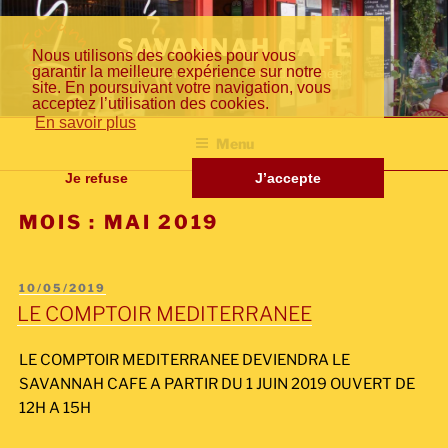
Aller
Fr
En
日
au
SAVANNAH CAFÉ
Nous utilisons des cookies pour vous
contenu
garantir la meilleure expérience sur notre
Cuisine inventive de la méditerranée
principal
site. En poursuivant votre navigation, vous
acceptez l’utilisation des cookies.
an
gli
本
En savoir plus
Menu
Je refuse
J’accepte
MOIS :
MAI 2019
çai
sh
語
PUBLIÉ
10/05/2019
LE
LE COMPTOIR MEDITERRANEE
s
LE COMPTOIR MEDITERRANEE DEVIENDRA LE
SAVANNAH CAFE A PARTIR DU 1 JUIN 2019 OUVERT DE
12H A 15H