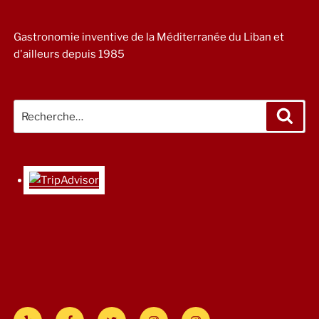
Gastronomie inventive de la Méditerranée du Liban et
d'ailleurs depuis 1985
Recherche
Rech
pour
:
Yelp
Facebook
Twitter
Instagram
#Savannah