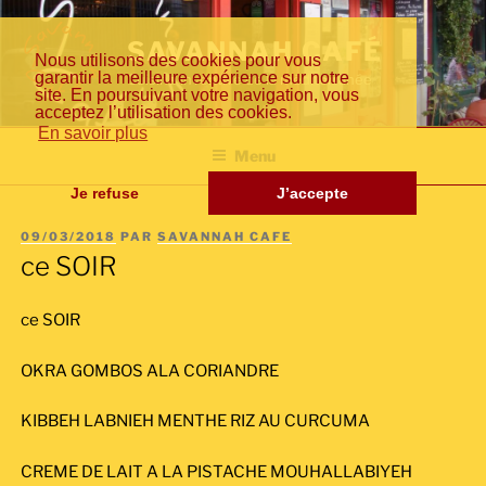
Aller
Fr
En
日
au
SAVANNAH CAFÉ
Nous utilisons des cookies pour vous
contenu
garantir la meilleure expérience sur notre
Cuisine inventive de la méditerranée
principal
site. En poursuivant votre navigation, vous
acceptez l’utilisation des cookies.
an
gli
本
En savoir plus
Menu
Je refuse
J’accepte
PUBLIÉ
09/03/2018
PAR
SAVANNAH CAFE
çai
sh
語
LE
ce SOIR
ce SOIR
s
OKRA GOMBOS ALA CORIANDRE
KIBBEH LABNIEH MENTHE RIZ AU CURCUMA
CREME DE LAIT A LA PISTACHE MOUHALLABIYEH