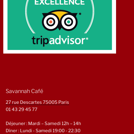
Savannah Café
27 rue Descartes 75005 Paris
01 43 29 45 77
Déjeuner : Mardi – Samedi 12h – 14h
Dîner : Lundi - Samedi 19:00 - 22:30