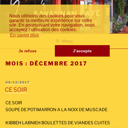
Aller
Fr
En
日
au
SAVANNAH CAFÉ
Nous utilisons des cookies pour vous
contenu
garantir la meilleure expérience sur notre
Cuisine inventive de la méditerranée
principal
site. En poursuivant votre navigation, vous
acceptez l’utilisation des cookies.
an
gli
本
En savoir plus
Menu
Je refuse
J’accepte
MOIS :
DÉCEMBRE 2017
çai
sh
語
PUBLIÉ
06/12/2017
LE
CE SOIR
s
CE SOIR
SOUPE DE POTIMARRON A LA NOIX DE MUSCADE
KIBBEH LABNIEH BOULETTES DE VIANDES CUITES