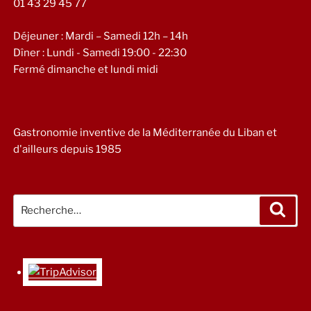
01 43 29 45 77
Déjeuner : Mardi – Samedi 12h – 14h
Dîner : Lundi - Samedi 19:00 - 22:30
Fermé dimanche et lundi midi
Gastronomie inventive de la Méditerranée du Liban et
d'ailleurs depuis 1985
Recherche
Rech
pour
: