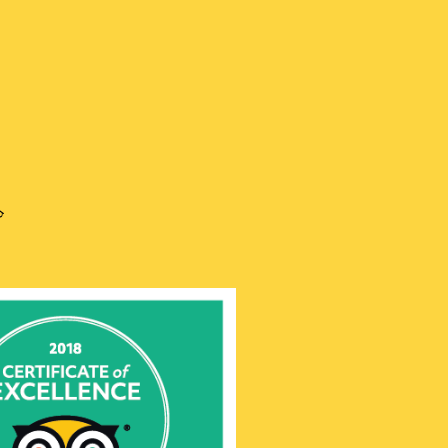
is
h
語
ru