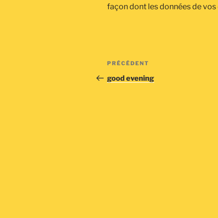
façon dont les données de vos
Navigation
Article
PRÉCÉDENT
de
précédent
good evening
l’article