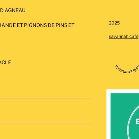
 D AGNEAU
2025
IANDE ET PIGNONS DE PINS ET
savannah café
ACLE
restaurant gu