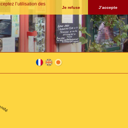
eptez l’utilisation des
Je refuse
J’accepte
Fra
En
日
nça
glis
本
andé