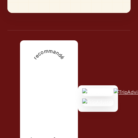
recommandé
2025
savannah café