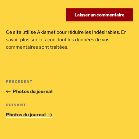
Ce site utilise Akismet pour réduire les indésirables.
En
savoir plus sur la façon dont les données de vos
commentaires sont traitées
.
Navigation
Article
PRÉCÉDENT
de
précédent
Photos du journal
l’article
Article
SUIVANT
suivant
Photos du journal