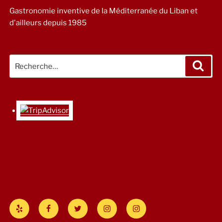
Gastronomie inventive de la Méditerranée du Liban et
d'ailleurs depuis 1985
Recherche
Rech
pour
:
Yelp
Facebook
Twitter
Instagram
#Savannah
Cafe