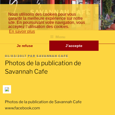
Aller
Fr
En
日
au
SAVANNAH CAFÉ
Nous utilisons des cookies pour vous
contenu
garantir la meilleure expérience sur notre
Cuisine inventive de la méditerranée
principal
site. En poursuivant votre navigation, vous
acceptez l’utilisation des cookies.
an
gli
本
En savoir plus
Menu
Je refuse
J’accepte
PUBLIÉ
01/03/2017
PAR
SAVANNAH CAFE
çai
sh
語
LE
Photos de la publication de
Savannah Cafe
s
Photos de la publication de Savannah Cafe
www.facebook.com