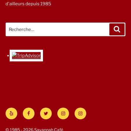
d'ailleurs depuis 1985
Recherche
Rech
pour
:
Yelp
Facebook
Twitter
Instagram
#Savannah
Cafe
© 1985 - 2026 Savannah Café