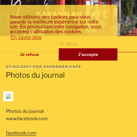
Aller
Fr
En
日
au
SAVANNAH CAFÉ
Nous utilisons des cookies pour vous
contenu
garantir la meilleure expérience sur notre
Cuisine inventive de la méditerranée
principal
site. En poursuivant votre navigation, vous
acceptez l’utilisation des cookies.
an
gli
本
En savoir plus
Menu
Je refuse
J’accepte
PUBLIÉ
27/02/2017
PAR
SAVANNAH CAFE
çai
sh
語
LE
Photos du journal
s
Photos du journal
www.facebook.com
facebook.com