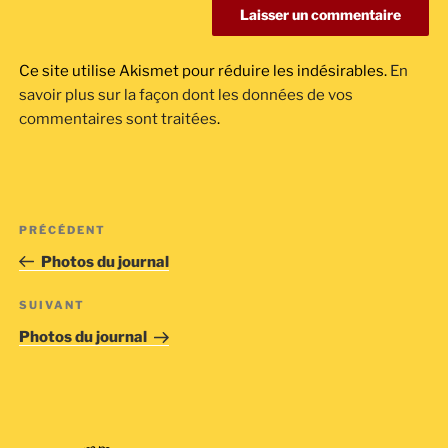
Ce site utilise Akismet pour réduire les indésirables.
En
savoir plus sur la façon dont les données de vos
commentaires sont traitées
.
Navigation
Article
PRÉCÉDENT
de
précédent
Photos du journal
l’article
Article
SUIVANT
suivant
Photos du journal