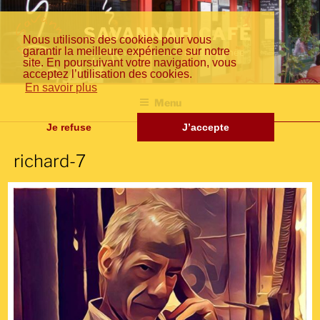
Aller
Fr
En
日
au
SAVANNAH CAFÉ
Nous utilisons des cookies pour vous
contenu
garantir la meilleure expérience sur notre
Cuisine inventive de la méditerranée
principal
site. En poursuivant votre navigation, vous
acceptez l’utilisation des cookies.
an
gli
本
En savoir plus
Menu
Je refuse
J’accepte
richard-7
çai
sh
語
s