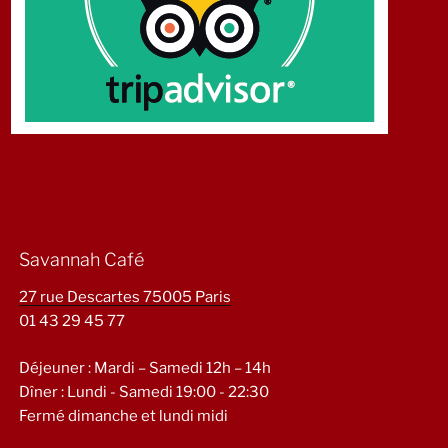
Savannah Café
27 rue Descartes 75005 Paris
01 43 29 45 77
Déjeuner : Mardi – Samedi 12h – 14h
Dîner : Lundi - Samedi 19:00 - 22:30
Fermé dimanche et lundi midi