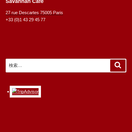
Savannah Café
27 rue Descartes 75005 Paris
+33 (0)1 43 29 45 77
検
検
索
索: