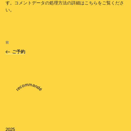
す。
コメントデータの処理方法の詳細はこちらをご覧くださ
い
。
投
前
前
稿
の
ご予約
ナ
投
ビ
稿
ゲ
ー
recommandé
シ
ョ
ン
2025