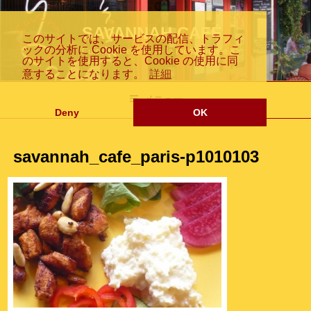
コ
Fr
En
日
ン
SAVANNAH CAFÉ
このサイトでは、サービスの配信、トラフィ
テ
ックの分析に Cookie を使用しています。こ
Cuisine inventive de la méditerranée
ン
のサイトを使用すると、Cookie の使用に同
ツ
意することになります。
詳細
an
gli
本
へ
メニュー
ス
Deny
OK
キ
ッ
savannah_cafe_paris-p1010103
プ
çai
sh
語
s