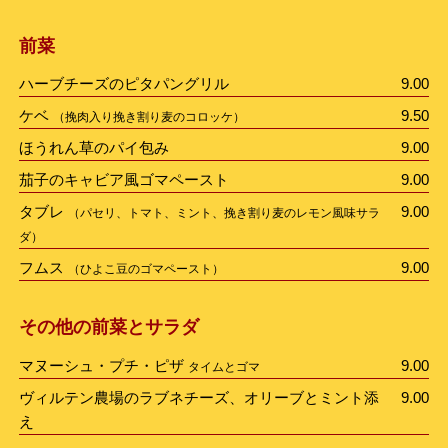
前菜
ハーブチーズのピタパングリル
9.00
ケベ
9.50
（挽肉入り挽き割り麦のコロッケ）
ほうれん草のパイ包み
9.00
茄子のキャビア風ゴマペースト
9.00
タブレ
9.00
（パセリ、トマト、ミント、挽き割り麦のレモン風味サラ
ダ）
フムス
9.00
（ひよこ豆のゴマペースト）
その他の前菜とサラダ
マヌーシュ・プチ・ピザ
9.00
タイムとゴマ
ヴィルテン農場のラブネチーズ、オリーブとミント添
9.00
え