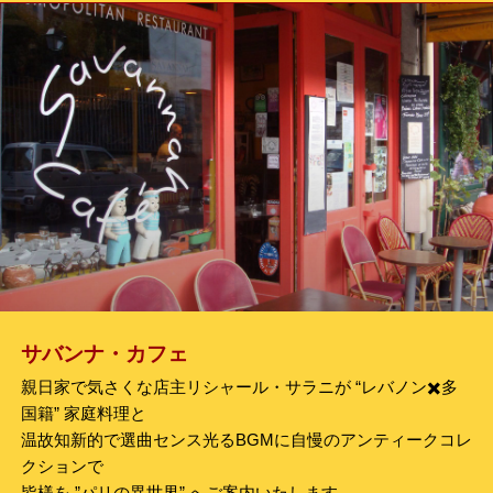
çai
sh
語
s
サバンナ・カフェ
親日家で気さくな店主リシャール・サラニが
レバノン✖️多
国籍
家庭料理と
温故知新的で選曲センス光るBGMに自慢のアンティークコレ
クションで
皆様を ”パリの異世界” へご案内いたします。