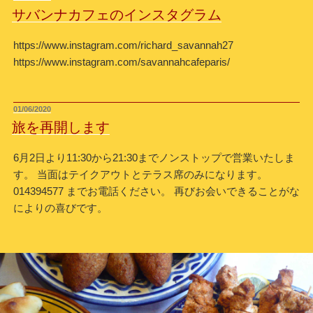
稿
サバンナカフェのインスタグラム
日:
https://www.instagram.com/richard_savannah27
https://www.instagram.com/savannahcafeparis/
投
01/06/2020
稿
旅を再開します
日:
6月2日より11:30から21:30までノンストップで営業いたしま
す。 当面はテイクアウトとテラス席のみになります。
014394577 までお電話ください。 再びお会いできることがな
によりの喜びです。