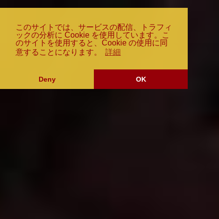
コ
ン
このサイトでは、サービスの配信、トラフィ
テ
ックの分析に Cookie を使用しています。こ
ン
のサイトを使用すると、Cookie の使用に同
ツ
意することになります。
詳細
へ
ス
Deny
OK
キ
ッ
プ