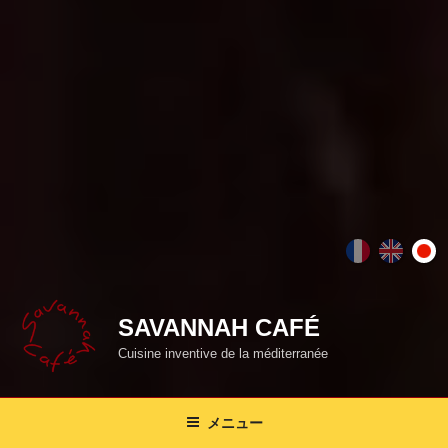
Fr
En
日
SAVANNAH CAFÉ
Cuisine inventive de la méditerranée
an
gli
本
メニュー