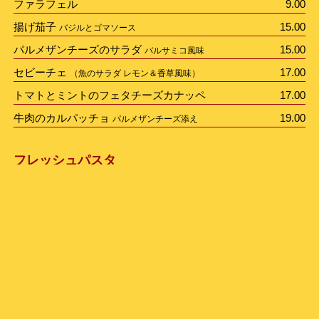
ファラフェル
9.00
揚げ茄子
15.00
バジルとゴマソース
パルメザンチーズのサラダ
15.00
バルサミコ風味
セビーチェ
17.00
（魚のサラダ レモン＆香草風味）
トマトとミントのフェタチーズカナッペ
17.00
牛肉のカルパッチョ
19.00
パルメザンチーズ添え
フレッシュパスタ
茄子とトマトソースのタリアテッレ
19.00
今日のおすすめ料理
本日のおすすめ料理は黒板をご覧下さい。