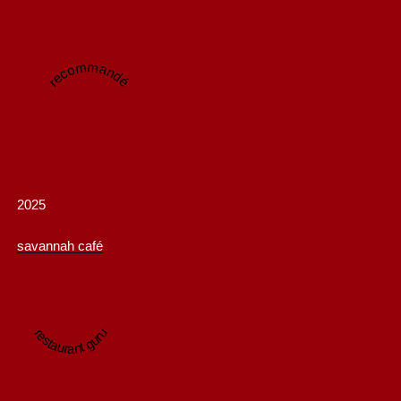
recommandé
2025
savannah café
restaurant guru