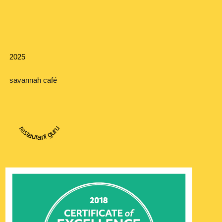
ョ
ン
2025
savannah café
restaurant guru