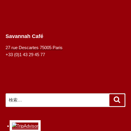
Savannah Café
27 rue Descartes 75005 Paris
+33 (0)1 43 29 45 77
検
検
索
索: