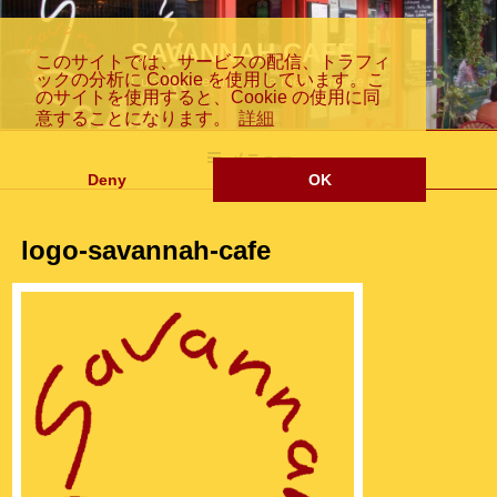
コ
Fr
En
日
ン
SAVANNAH CAFÉ
このサイトでは、サービスの配信、トラフィ
テ
ックの分析に Cookie を使用しています。こ
Cuisine inventive de la méditerranée
ン
のサイトを使用すると、Cookie の使用に同
ツ
意することになります。
詳細
an
gli
本
へ
メニュー
ス
Deny
OK
キ
ッ
logo-savannah-cafe
プ
çai
sh
語
s