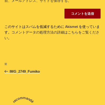
前、メールアドレス、サイトを保存する。
このサイトはスパムを低減するために Akismet を使っていま
す。
コメントデータの処理方法の詳細はこちらをご覧くださ
い
。
投
前
前
稿
の
IMG_2749_Fumiko
ナ
投
ビ
稿
ゲ
ー
recommandé
シ