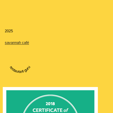
ョ
ン
2025
savannah café
restaurant guru