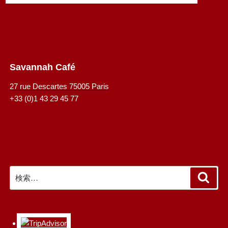
Savannah Café
27 rue Descartes 75005 Paris
+33 (0)1 43 29 45 77
検
検
索
索: