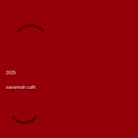
recommandé
2025
savannah café
restaurant guru