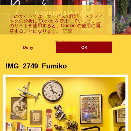
コ
Fr
En
日
ン
SAVANNAH CAFÉ
このサイトでは、サービスの配信、トラフィ
テ
ックの分析に Cookie を使用しています。こ
Cuisine inventive de la méditerranée
ン
のサイトを使用すると、Cookie の使用に同
ツ
意することになります。
詳細
an
gli
本
へ
メニュー
ス
Deny
OK
キ
ッ
IMG_2749_Fumiko
プ
çai
sh
語
s