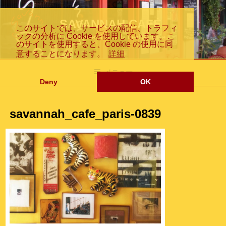
コ
Fr
En
日
ン
SAVANNAH CAFÉ
このサイトでは、サービスの配信、トラフィ
テ
ックの分析に Cookie を使用しています。こ
Cuisine inventive de la méditerranée
ン
のサイトを使用すると、Cookie の使用に同
ツ
意することになります。
詳細
an
gli
本
へ
メニュー
ス
Deny
OK
キ
ッ
savannah_cafe_paris-0839
プ
çai
sh
語
s