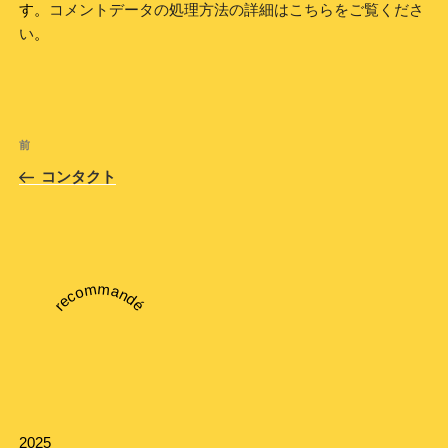
す。
コメントデータの処理方法の詳細はこちらをご覧くださ
い
。
投
前
前
稿
の
コンタクト
ナ
投
ビ
稿
ゲ
ー
recommandé
シ
ョ
ン
2025