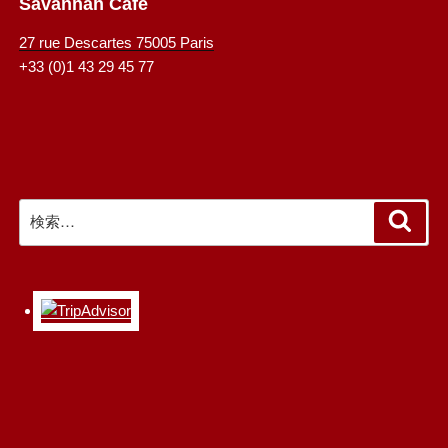
Savannah Café
27 rue Descartes 75005 Paris
+33 (0)1 43 29 45 77
検
検
索
索: