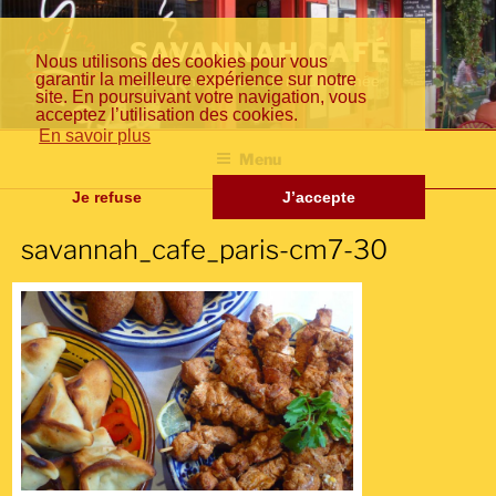
Aller
Fr
En
日
au
SAVANNAH CAFÉ
Nous utilisons des cookies pour vous
contenu
garantir la meilleure expérience sur notre
Cuisine inventive de la méditerranée
principal
site. En poursuivant votre navigation, vous
acceptez l’utilisation des cookies.
an
gli
本
En savoir plus
Menu
Je refuse
J’accepte
savannah_cafe_paris-cm7-30
çai
sh
語
s