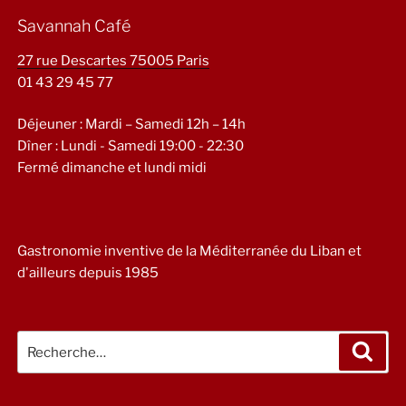
Savannah Café
27 rue Descartes 75005 Paris
01 43 29 45 77
Déjeuner : Mardi – Samedi 12h – 14h
Dîner : Lundi - Samedi 19:00 - 22:30
Fermé dimanche et lundi midi
Gastronomie inventive de la Méditerranée du Liban et
d'ailleurs depuis 1985
Recherche
Rech
pour
: