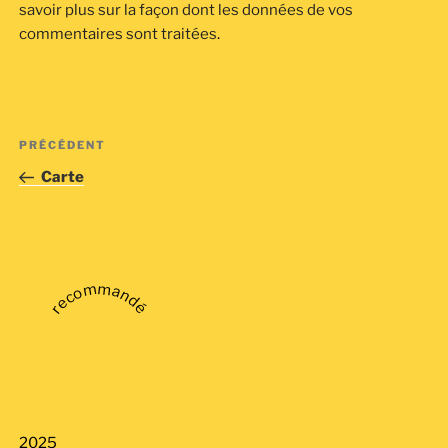
savoir plus sur la façon dont les données de vos
commentaires sont traitées
.
Navigation
Article
PRÉCÉDENT
de
précédent
Carte
l’article
recommandé
2025